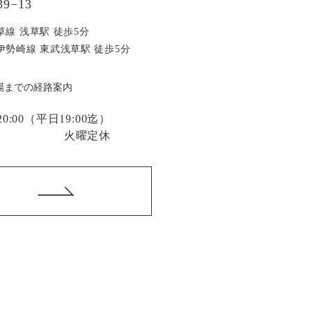
9−13
草線 浅草駅 徒歩5分
伊勢崎線 東武浅草駅 徒歩5分
場までの経路案内
:00
（平日19:00迄）
火曜定休