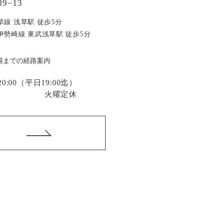
9−13
草線 浅草駅 徒歩5分
伊勢崎線 東武浅草駅 徒歩5分
場までの経路案内
:00
（平日19:00迄）
火曜定休