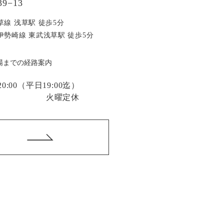
9−13
草線 浅草駅 徒歩5分
伊勢崎線 東武浅草駅 徒歩5分
場までの経路案内
:00
（平日19:00迄）
火曜定休